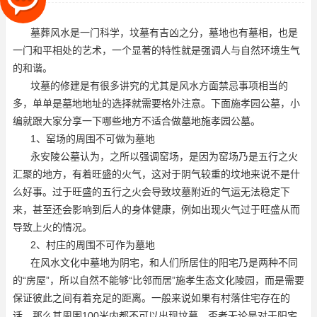
多，单单是墓地地址的选择就需
墓葬风水是一门科学，坟墓有吉凶之分，墓地也有墓相，也是
一门和平相处的艺术，一个显著的特性就是强调人与自然环境生气
的和谐。
坟墓的修建是有很多讲究的尤其是风水方面禁忌事项相当的
多，单单是墓地地址的选择就需要格外注意。下面
施孝园公墓
，小
编就跟大家分享一下哪些地方不适合做墓地
施孝园公墓
。
1、窑场的周围不可做为墓地
永安陵公墓认为，之所以强调窑场，是因为窑场乃是五行之火
汇聚的地方，有着旺盛的火气，这对于阴气较重的坟地来说不是什
么好事。过于旺盛的五行之火会导致坟墓附近的气运无法稳定下
来，甚至还会影响到后人的身体健康，例如出现火气过于旺盛从而
导致上火的情况。
2、村庄的周围不可作为墓地
在风水文化中墓地为阴宅，和人们所居住的阳宅乃是两种不同
的“房屋”，所以自然不能够“比邻而居”
施孝生态文化陵园
，而是需要
保证彼此之间有着充足的距离。一般来说如果有村落住宅存在的
话，那么其周围100米内都不可以出现坟墓。否者无论是对于阳宅