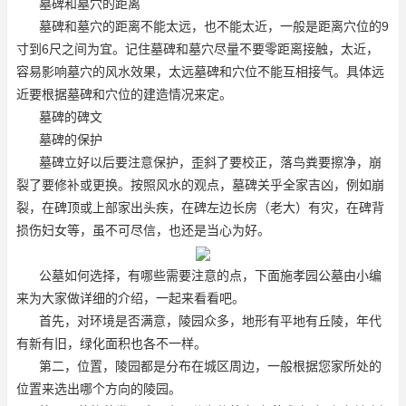
墓碑和墓穴的距离
墓碑和墓穴的距离不能太远，也不能太近，一般是距离穴位的9
寸到6尺之间为宜。记住墓碑和墓穴尽量不要零距离接触，太近，
容易影响墓穴的风水效果，太远墓碑和穴位不能互相接气。具体远
近要根据墓碑和穴位的建造情况来定。
墓碑的碑文
墓碑的保护
墓碑立好以后要注意保护，歪斜了要校正，落鸟粪要擦净，崩
裂了要修补或更换。按照风水的观点，墓碑关乎全家吉凶，例如崩
裂，在碑顶或上部家出头疾，在碑左边长房（老大）有灾，在碑背
损伤妇女等，虽不可尽信，也还是当心为好。
公墓如何选择，有哪些需要注意的点，下面
施孝园公墓
由小编
来为大家做详细的介绍，一起来看看吧。
首先，对环境是否满意，陵园众多，地形有平地有丘陵，年代
有新有旧，绿化面积也各不一样。
第二，位置，陵园都是分布在城区周边，一般根据您家所处的
位置来选出哪个方向的陵园。