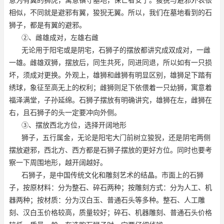
相似，不同就是避邪有翼，狻猊无翼。所以，我们在墓地看到的石
狮子，都是有翼的避邪。
②、雌雄成对，左雄右雌
无论用于阳宅或是阴宅，石狮子的摆放都讲究成双成对，一雌
一雄。雌雄双狮，摆放后，同生共死，同进同退，所以如有一只损
坏，须成对更换。外观上，雄狮和雌狮有明显区别，雄狮足下踏有
绣球，象征至高无上的权利；雌狮则足下依偎着一只幼狮，寓意着
福泽满堂，子孙延绵。石狮子摆放有明确讲究，雄狮在左，雌狮在
右，且石狮子的头一定要冲向外侧。
③、摆放西北方位，选择开阔地形
狮子，五行属金，无论是阳宅大门前树立狻猊，还是阴宅两侧
摆放避邪，西北方、西方都是石狮子摆放的更好方位。同时也要考
察一下周围地形，越开阔越好。
石狮子，是中国传统文化和雕刻艺术的结晶。市面上的石狮
子，按原材料：分为整石、碎石两种；按雕刻方式：分为人工、机
器两种；按材质：分为汉白玉、普通石头等多种。整石、人工雕
刻、汉白玉价格较高，质量较好；碎石、机器雕刻、普通石头价格