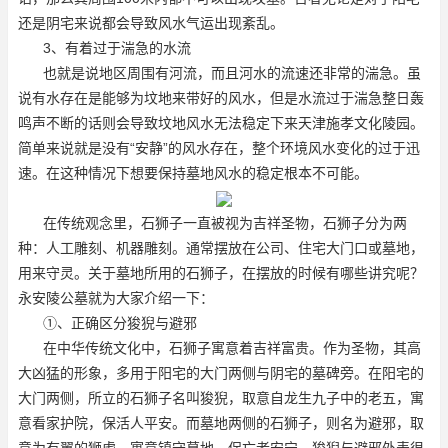
还是阴宅来说都会导致风水气运出现紊乱。
3、有着过于湍急的水流
也就是说地区周围有河流，而且河水的流速还非常的湍急。虽
说有水存在是能够为坟地来带好的风水，但是水流过于湍急整日轰
鸣声不断的话则会导致坟地风水无法稳定下来
天津施孝文化陵园
。
简单来说就是没有“安静”的风水存在，整个环境风水变化的过于迅
速。在这种情况下想要保持墓地风水的稳定根本不可能。
在传统观念里，石狮子一直被视为吉祥圣物，石狮子分为两
种：人工雕刻、机器雕刻。通常摆放在公司、住宅大门口或墓地，
用来守灵。关于墓地所用的石狮子，在摆放的时候有哪些讲究呢？
永安陵公墓就为大家介绍一下：
①、正确区分狻猊与避邪
在中华传统文化中，石狮子寓意着吉祥富贵。作为圣物，其高
大凶猛的形象，多用于阳宅的大门两侧与阴宅的墓碑旁。在阳宅的
大门两侧，所立的石狮子名叫狻猊，取意自龙生九子中的老五，寓
意看家护院，保活人平安。而墓地两侧的石狮子，则名为避邪，取
意为有翼的狮虎，寓意镇守墓地，保亡者安宁。狻猊与避邪外表很