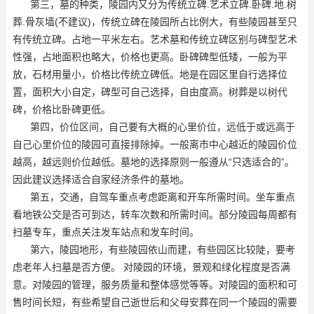
第三，墓的种类，陵园内又分为传统立碑.艺术立碑.卧碑.地.树
葬.骨灰墙(不建议)，传统立碑在陵园所占比例大，有些陵园甚至只
有传统立碑。占地一平米左右。艺术墓和传统立碑区别与碑型艺术
性强，占地面积也略大，价格也更高。卧碑碑型低矮，一般为平
放，石材用量小，价格比传统立碑低。地是在园区里自行选择位
置，面积大小自定，碑型可自己选择，自由度高。树葬是以树代
碑，价格比卧碑更低。
第四，价位区间，自己要有大概的心里价位，远低于或远高于
自己心里价位的陵园可直接排除掉。一般离市中心越近的陵园价位
越高，越远则价位越低。墓地的选择原则一般遵从“只选适合的”。
因此建议选择适合自家经济条件的墓地。
第五，交通，自驾车重点考虑距离和开车所需时间。坐车重点
看地铁公交是否可到达，转车次数和所需时间。部分陵园每周都有
扫墓专车，重点关注发车站点和发车时间。
第六，陵园地形，有些陵园依山而建，有些园区比较陡，要考
虑老年人扫墓是否方便。 对陵园的环境，景观和绿化程度是否满
意。对陵园的管理，服务质量和整体感觉等等。对陵园的面积和可
售时间长短，有些希望自己逝世后和父母安葬在同一个陵园的需要