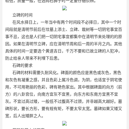
较低，质量一般，在选购石狮子时一定要仔细侦辨。
立碑的时间
在风水择日上，一年当中有两个时间段不必择日，其中一个时
间段就是清明节前后在坟墓上添土、立碑、栽树等一切阴宅事宜百
事不忌，这也是人们把一切阴宅事宜都集中在清明节来处理的的原
因。如果在清明节立碑，应在清明节周和后一周的半月之内。其他
具体的时间一定要选个黄道吉日，千万不要和已故立碑的人犯冲，
防止给亲人带来不利埋下后患。
石碑的要求
石碑的材料需要久耐风化。碑面的颜色应是黑色或灰色，黑色
和灰色有凝重之感，并且色彩上属冷色调，为阴，也适宜于阴宅使
用，不可用艳丽的色彩，碑有艳色家出。其中根据碑面的向方（前
方）的八卦宫位，向南方宜灰不宜黑，向东方和东南方宜黑不宜
灰。不宜过高过矮，一般低不过腹高不过颈，并非越高大越好。墓
碑形状，要长方形，要有规有矩，不要太窄太宽。墓碑如果又矮又
宽，后人出矮胖之人。