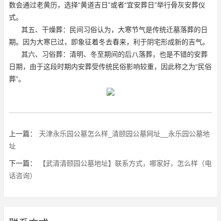
数会通过老黄历，选择“黄道吉日”或者“宜安葬日”举行骨灰安葬仪
式。
其五、干燥葬：民间习俗认为，大寒节气是传统迁墓落葬的日
期。因为大寒已过，即象征着冬去春来，利于阴宅形成新的吉气。
其六、习俗葬：清明、冬至期间的后八落葬，也是不错的安葬
日期，由于这段时期内安葬受传统民俗影响较重，因此称之为“民俗
葬”。
上一篇：
天津永乐园公墓怎么样_清颐园公墓网址__永乐园公墓地
址
下一篇：
【武清清颐园公墓地址】联系方式，哪家好，怎么样（电
话咨询）