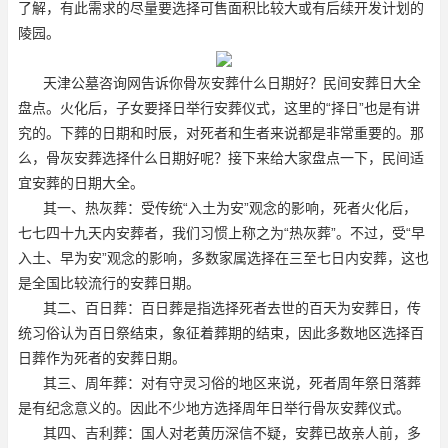
了解，有此需求的尽量要选择可售面积比较大或有后续开发计划的
陵园。
天津公墓咨询网告诉你骨灰安葬什么日期好？民间安葬日大全
盘点。火化后，子女要择日举行安葬仪式，这里的“择日”也是有讲
究的。下葬的日期和时辰，对死者和生者来说都是非常重要的。那
么，骨灰安葬选择什么日期好呢？接下来给大家盘点一下，民间适
宜安葬的日期大全。
其一、热灰葬：受传统“入土为安”观念的影响，死者火化后，
七七四十九天内安葬者，我们习惯上称之为“热灰葬”。不过，受“早
入土、早为安”观念的影响，多数家属选择在三至七日内安葬，这也
是全国比较流行的安葬日期。
其二、百日葬：百日葬是指选择死者去世的百天为安葬日，传
统习俗认为百日祭结束，象征着葬期的结束，因此多数地区选择百
日葬作为死者的安葬日期。
其三、周年葬：对有守灵习俗的地区来说，死者周年祭日落葬
是有纪念意义的。因此不少地方选择周年日举行骨灰安葬仪式。
其四、吉利葬：国人对老黄历深信不疑，安葬已故亲人前，多