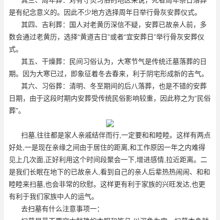
是有纪念意义的。因此不少地方选择周年日举行骨灰安葬仪式。
其四、吉利葬：国人对老黄历深信不疑，安葬已故亲人前，多
数会通过老黄历，选择“黄道吉日”或者“宜安葬日”举行骨灰安葬仪
式。
其五、干燥葬：民间习俗认为，大寒节气是传统迁墓落葬的日
期。因为大寒已过，即象征着冬去春来，利于阴宅形成新的吉气。
其六、习俗葬：清明、冬至期间的后八落葬，也是不错的安葬
日期，由于这段时期内安葬受传统民俗影响较重，因此称之为“民俗
葬”。
扫墓,往往都是家人亲戚结伴而行,一定要和和睦睦。这样有两点
好处,一是现在亲缘之间由于居住的距离,和工作原因一年之内难得
见上几次面,正好利用这个时间段聚会一下,增进感情,拉近距离。二
是我们长眠在地下的已故亲人,看到自己的亲人后辈热热闹闹、和和
睦睦来扫墓,也会非常的欣慰。这样更有利于家族的兴旺发达,也更
有利于我们家族中人的运气。
去扫墓有什么注意事项一：