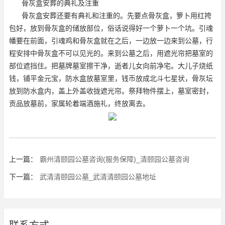
骨灰盒安葬的典礼及注重
骨灰盒安葬还要有典礼和注重的。先要点骨灰盒，箩卜用红挎
包好，放到骨灰盒的储放部位，俗话说得好一个萝卜一个坑。引魂
幡要在前面，引魂鸡和骨灰盒就在之后，一边放一边来到公墓，行
程安排中骨灰盒不可以见光的。来到公墓之后，用遮光帘把墓室的
部位遮挡住。把墓牌墓室擦干净，逝者儿女向前净宅。大儿子烧纸
钱，铺平金元宝，防水盒放墓室里，钱币放成北斗七星状，骨灰坛
放到防水盒内，盖上外盖收拢遮光帘。祭拜物件摆上，墓室密封，
贡品放墓前，家属轮着端酒施礼，终放离去。
上一篇：
霸州清颐园公墓咨询(服务保障)_清颐园公墓咨询
下一篇：
武清清颐园公墓_武清清颐园公墓地址