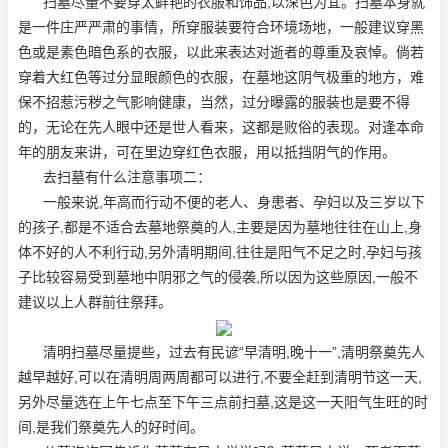
扫墓尽量不要穿太鲜艳的衣服和饰品,以深色为宜。扫墓本身就
是一件庄严严肃的事情，所穿服装要符合环境场地，一般建议穿黑
色或是素色暗色系的衣服，以此来表达对逝者的尊重及哀悼。倘若
穿着大红色等过分显眼颜色的衣服，在墓地这阴气极重的地方，难
保不招惹污秽之气影响健康，当然，过分曝露的服装也是要不得
的，无论在先人眼中还是世人看来，这都是败俗的表现。对逢本命
年的朋友来讲，可在里边穿红色衣服，用以抵挡阴气的作用。
去扫墓有什么注意事项二：
一般来说,年高而行动不便的老人、身患者、孕妇以及三岁以下
的孩子,都是不适合去墓地祭奠的人,主要是因为墓地往往在山上,身
体不好的人不利行动,另外清明期间,往往是阳气不足之时,孕妇与孩
子比较容易受到墓地中阴邪之气的侵袭,所以因为这些原因,一般不
建议以上人群前往祭拜。
清明扫墓尽量提些，过去有民谚“早清明,晚十一”,清明祭奠先人
越早越好,可以在清明周两周都可以进行,不要全赶到清明节这一天,
另外尽量选在上午七点至下午三点前扫墓,这是这一天阳气生旺的时
间,是我们祭奠先人的好时间。