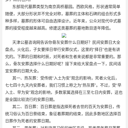
东部现代墓葬类型为南京高桥墓园。西欧风格，形状通常简单
随便，大部分形状并不完全对称，墓葬的主体和石碑的组合形式多
种多样，墓葬的形体可自由选择设计。近年来，公众对现代中式墓
葬的接受程度越来越高。修建这类墓葬的墓地数目逐年降低。
天津公墓咨询网告诉你骨灰安葬什么日期好？民间安葬日大全
盘点。火化后，子女要择日举行安葬仪式，这里的“择日”也是有讲
究的。下葬的日期和时辰，对死者和生者来说都是非常重要的。那
么，骨灰安葬选择什么日期好呢？接下来给大家盘点一下，民间适
宜安葬的日期大全。
其一、热灰葬：受传统“入土为安”观念的影响，死者火化后，
七七四十九天内安葬者，我们习惯上称之为“热灰葬”。不过，受“早
入土、早为安”观念的影响，多数家属选择在三至七日内安葬，这也
是全国比较流行的安葬日期。
其二、百日葬：百日葬是指选择死者去世的百天为安葬日，传
统习俗认为百日祭结束，象征着葬期的结束，因此多数地区选择百
日葬作为死者的安葬日期。
其三、周年葬：对有守灵习俗的地区来说，死者周年祭日落葬