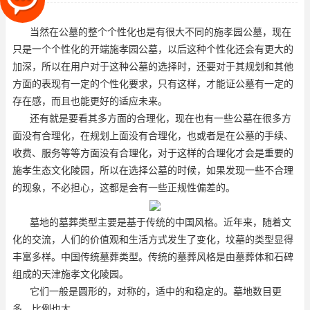
要求，只有这样，才能证公墓
当然在公墓的整个个性化也是有很大不同的
施孝园公墓
，现在
只是一个个性化的开端
施孝园公墓
，以后这种个性化还会有更大的
加深，所以在用户对于这种公墓的选择时，还要对于其规划和其他
方面的表现有一定的个性化要求，只有这样，才能证公墓有一定的
存在感，而且也能更好的适应未来。
还有就是要看其多方面的合理化，现在也有一些公墓在很多方
面没有合理化，在规划上面没有合理化，也或者是在公墓的手续、
收费、服务等等方面没有合理化，对于这样的合理化才会是重要的
施孝生态文化陵园
，所以在选择公墓的时候，如果发现一些不合理
的现象，不必担心，这都是会有一些正规性偏差的。
墓地的墓葬类型主要是基于传统的中国风格。近年来，随着文
化的交流，人们的价值观和生活方式发生了变化，坟墓的类型显得
丰富多样。中国传统墓葬类型。传统的墓葬风格是由墓葬体和石碑
组成的
天津施孝文化陵园
。
它们一般是圆形的，对称的，适中的和稳定的。墓地数目更
多，比例也大。