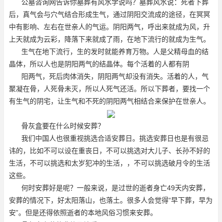
公墓咨询网告诉你墓葬有风水学说吗？墓葬风水说：死者下葬
后，真气会与穴气结合形成生气，通过阴阳交流成的途径，在冥冥
中有影响、左右在世亲人的气运。阴阳两气，呼出来就成为风，升
上天就成为云彩，降落下来就成了雨，在地下流行的就成为生气。
生气在地下流行，生的发时就能养育万物。人是父精母血的结
晶体，所以人也是阴阳两气的结晶体。每个活着的人都有阴
阳两气，死后肉体消失，阴阳两气却没有消失。活着的人，气
聚凝在骨，人死骨未灭，所以人死气还活。所以下葬者，要找一个
有生气的阴宅，让生气和不死的阴阳两气相结合来保护在世亲人。
骨灰盒要在什么时候安葬？
我们中国人也很重视挑选合适安葬日。挑选安葬日也是有很忌
讳的，比如不可以设在重丧日，不可以挑选对大儿子、长孙不好的
生活，不可以挑选和太岁犯冲的生活，，不可以挑选破月令的生活
这些。
何时安葬好是呢？一般来说，是过世的逝者身亡49天内安葬，
安葬的情况下，好太阳落山，也落土。很多人会觉得“早下葬，早为
安”。但是还得依照逝者的本地风俗习惯来安葬。