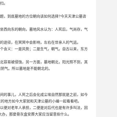
扫。
题，到底墓地的方位朝向该如何选择?今天天津公墓咨
坐西向东的朝向，墓地风水认为：人死后，气尚存，气
的途径，在冥冥中会影响，左右在世亲人的气运。
个含义：一是风势；二是生气，朝气。自古以来，东方
北容易被侵蚀，另一方面，墓地朝北，阳光照不到，其
重阴气。所以墓地是不能朝北的。
间的事儿，人死之后会化成尘埃自然那就是之前，如今
意的地方如今大家就和天津公墓的小编一起看看吧。
以便对老年人承担，二便是对后代也是有许多叫法，因
大办，那麼骨灰盒安葬大家应当留意些什么。