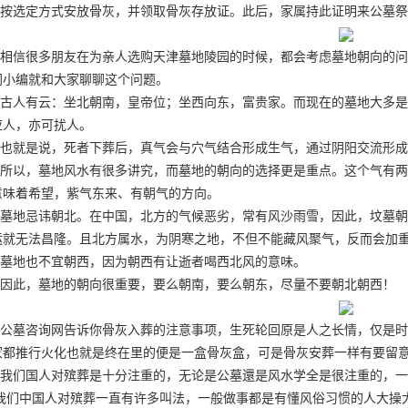
按选定方式安放骨灰，并领取骨灰存放证。此后，家属持此证明来公墓祭
相信很多朋友在为亲人选购天津墓地陵园的时候，都会考虑墓地朝向的问
网小编就和大家聊聊这个问题。
古人有云：坐北朝南，皇帝位；坐西向东，富贵家。而现在的墓地大多是
应人，亦可扰人。
也就是说，死者下葬后，真气会与穴气结合形成生气，通过阴阳交流形成
所以，墓地风水有很多讲究，而墓地的朝向的选择更是重点。这个气有两
意味着希望，紫气东来、有朝气的方向。
墓地忌讳朝北。在中国，北方的气候恶劣，常有风沙雨雪，因此，坟墓朝
运就无法昌隆。且北方属水，为阴寒之地，不但不能藏风聚气，反而会加
墓地也不宜朝西，因为朝西有让逝者喝西北风的意味。
因此，墓地的朝向很重要，要么朝南，要么朝东，尽量不要朝北朝西！
公墓咨询网告诉你骨灰入葬的注意事项，生死轮回原是人之长情，仅是时
家都推行火化也就是终在里的便是一盒骨灰盒，可是骨灰安葬一样有要留
我们国人对殡葬是十分注重的，无论是公墓還是风水学全是很注重的，一
 我们中国人对殡葬一直有许多叫法，一般做事都是有懂风俗习惯的人大操