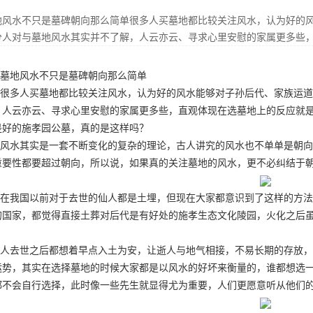
地风水不只是墓碑朝向那么简单很多人买墓地都比较关注风水，认为好的
分人对与墓地风水其实并不了解，人云亦云、寻求心里安慰的家属更多些
墓地风水不只是墓碑朝向那么简单
很多人买墓地都比较关注风水，认为好的风水能够对子孙后代、家族运道
，人云亦云、寻求心里安慰的家属更多些，直观体现在选墓地上的反应就
是好的
施孝园公墓
，真的是这样吗？
风水其实是一套不断变化的复杂的理论，古人讲究的风水也不单单是朝向
重要性都要超过朝向，所以说，如果真的关注墓地的风水，更不必纠结于
在我国以前对于去世的仙人都是土埋，但现在大家都意识到了这样的方法
的国家，都觉得直接土葬对后代是有好处的
施孝生态文化陵园
，火化之后
。
人去世之后都想着早点入土为安，让逝人与地气相接，不易长期的存放，
运势，其实在选择墓地的时候大家都是以风水的好坏来衡量的，谁都想选
都不会自行选择，此时像一些先生就显得尤为重要，人们更愿意听从他们