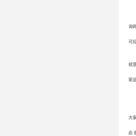
询
可
就
家
大
此