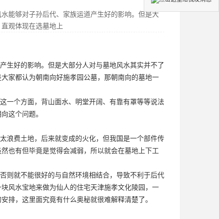
风水能够对子孙后代、家族运道产生好的影响。但是大
，直观体现在选墓地上
产生好的影响。但是大部分人对与墓地风水其实并不了
是大家都认为朝南向好
施孝园公墓
，那朝南向的墓地一
这一个方面，背山面水、明堂开阔、有靠有罩等等说法
朝向这个问题。
太浪费土地，后来就变成的火化，但我国是一个部件传
虽然也有但毕竟是觉得会减弱，所以就会在墓地上下工
否则就不能很好的与自然环境相结合，导致不利于后代
一块风水宝地来做为仙人的住宅
天津施孝文化陵园
，一
的安排，这里面究竟有什么奥秘就很难解释清楚了。