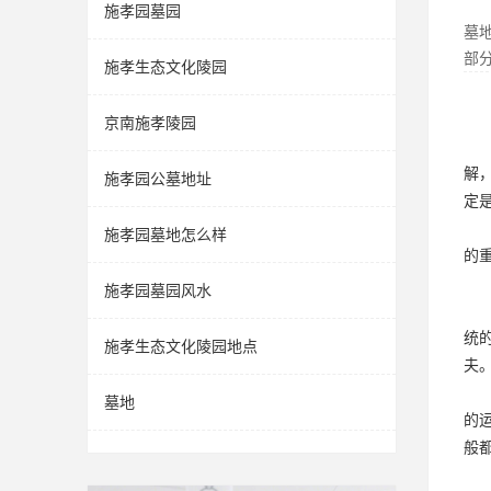
施孝园墓园
墓
部
施孝生态文化陵园
京南施孝陵园
解
施孝园公墓地址
定
施孝园墓地怎么样
的
施孝园墓园风水
统
施孝生态文化陵园地点
夫
墓地
的
般