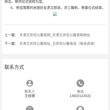
悼念。祭供仪式简短为宜。
6、参加落葬的亲朋好友肃立默哀，并三鞠躬，祭奠仪式结束。
上一篇：
天津王庆坨公墓官网_天津王庆坨公墓官网地址
下一篇：
天津王庆坨公墓地址_王庆坨公墓电话（电话咨询）
联系方式
联系人
电话
王经理
13602122631