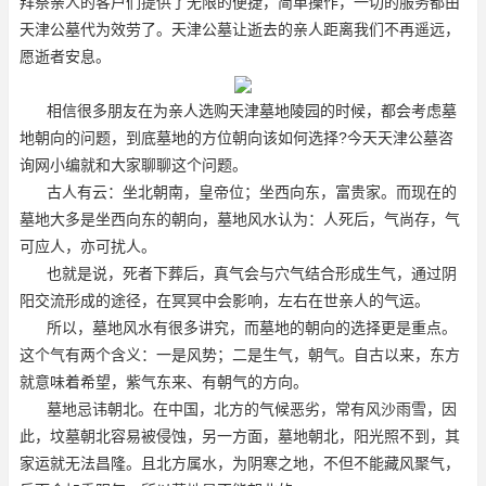
拜祭亲人的客户们提供了无限的便捷，简单操作，一切的服务都由
天津公墓代为效劳了。天津公墓让逝去的亲人距离我们不再遥远，
愿逝者安息。
相信很多朋友在为亲人选购天津墓地陵园的时候，都会考虑墓
地朝向的问题，到底墓地的方位朝向该如何选择?今天天津公墓咨
询网小编就和大家聊聊这个问题。
古人有云：坐北朝南，皇帝位；坐西向东，富贵家。而现在的
墓地大多是坐西向东的朝向，墓地风水认为：人死后，气尚存，气
可应人，亦可扰人。
也就是说，死者下葬后，真气会与穴气结合形成生气，通过阴
阳交流形成的途径，在冥冥中会影响，左右在世亲人的气运。
所以，墓地风水有很多讲究，而墓地的朝向的选择更是重点。
这个气有两个含义：一是风势；二是生气，朝气。自古以来，东方
就意味着希望，紫气东来、有朝气的方向。
墓地忌讳朝北。在中国，北方的气候恶劣，常有风沙雨雪，因
此，坟墓朝北容易被侵蚀，另一方面，墓地朝北，阳光照不到，其
家运就无法昌隆。且北方属水，为阴寒之地，不但不能藏风聚气，