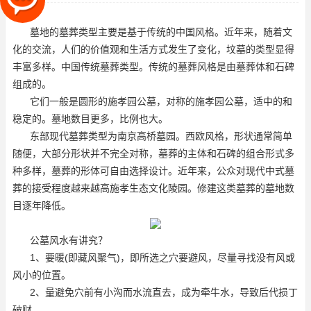
的。它们一般是圆形的，对称
墓地的墓葬类型主要是基于传统的中国风格。近年来，随着文
化的交流，人们的价值观和生活方式发生了变化，坟墓的类型显得
丰富多样。中国传统墓葬类型。传统的墓葬风格是由墓葬体和石碑
组成的。
它们一般是圆形的
施孝园公墓
，对称的
施孝园公墓
，适中的和
稳定的。墓地数目更多，比例也大。
东部现代墓葬类型为南京高桥墓园。西欧风格，形状通常简单
随便，大部分形状并不完全对称，墓葬的主体和石碑的组合形式多
种多样，墓葬的形体可自由选择设计。近年来，公众对现代中式墓
葬的接受程度越来越高
施孝生态文化陵园
。修建这类墓葬的墓地数
目逐年降低。
公墓风水有讲究？
1、要暖(即藏风聚气)，即所选之穴要避风，尽量寻找没有风或
风小的位置。
2、量避免穴前有小沟而水流直去，成为牵牛水，导致后代损丁
破财。