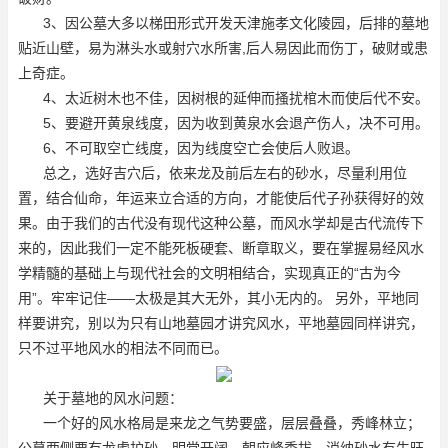
3、因公墓大多以梯田形式开发
天津施孝文化陵园
，后排的墓地
贴近山壁，易为淋头水或射穴水所害,后人易因此而伤丁，破财或患
上奇症。
4、太近树木也不佳，因树根的延伸而搔扰棺木而使后代不安。
5、要避开黄泉线度，因为收到黄泉水会退产伤人，决不可用。
6、不可取空亡线度，因为线度空亡会使后人败退。
总之，选好吉穴后，依来龙及前后左右的砂水，尽量利用位
置，结合仙命，年运来立合适的方向，才能使后代子孙获得好的效
果。由于我们的古代没有现代这种公墓，而风水学却是古代流传下
来的，因此我们一定不能死板硬套、断章取义，要在掌握易经风水
学精髓的基础上与现代社会的文明相结合，实现真正的“古为今
用”。牢牢记住——太极是其大无外，其小无内的。 另外，平地同
样要讲究，别以为只有山地墓园才讲究风水，平地墓园同样讲究，
只不过平地风水的相法不同而已。
关于墓地的风水问题：
一个好的风水格局是来龙之气势要盛，层层叠叠，秀峰林立；
公墓两侧要有龙虎护砂，明堂开阔，朝应峰秀拔，消纳砂水有生旺