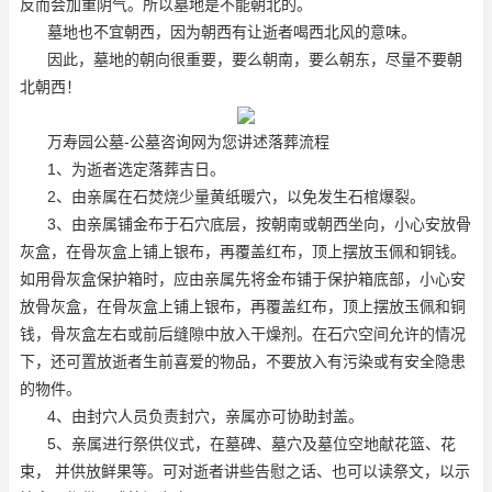
反而会加重阴气。所以墓地是不能朝北的。
墓地也不宜朝西，因为朝西有让逝者喝西北风的意味。
因此，墓地的朝向很重要，要么朝南，要么朝东，尽量不要朝
北朝西！
万寿园公墓-公墓咨询网为您讲述落葬流程
1、为逝者选定落葬吉日。
2、由亲属在石焚烧少量黄纸暖穴，以免发生石棺爆裂。
3、由亲属铺金布于石穴底层，按朝南或朝西坐向，小心安放骨
灰盒，在骨灰盒上铺上银布，再覆盖红布，顶上摆放玉佩和铜钱。
如用骨灰盒保护箱时，应由亲属先将金布铺于保护箱底部，小心安
放骨灰盒，在骨灰盒上铺上银布，再覆盖红布，顶上摆放玉佩和铜
钱，骨灰盒左右或前后缝隙中放入干燥剂。在石穴空间允许的情况
下，还可置放逝者生前喜爱的物品，不要放入有污染或有安全隐患
的物件。
4、由封穴人员负责封穴，亲属亦可协助封盖。
5、亲属进行祭供仪式，在墓碑、墓穴及墓位空地献花篮、花
束， 并供放鲜果等。可对逝者讲些告慰之话、也可以读祭文，以示