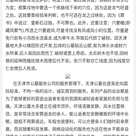
为宜；密集坟地中要选一个依脉线下来的穴位，因为这是龙气旺盛
之处。这就要靠经验来判断；也不可选在龙之过峡处，因为《葬
书》中说过：童断石过独，不可葬也。此外，还要注意：穴要暖(即
藏风聚气),所选之穴要避风,尽量寻找没有风或风小的位置。尽量避
免穴前有小沟而水流直去,成为牵牛水,导致后代损丁破财。因天津
墓地大多以梯田形式开发,后排的公墓贴近山壁,易为淋头水或射穴
水所害,后人易因此而伤丁,破财或患上奇症。太近树木也不佳,因树
根的延伸而搔扰棺木而使后代不安。坐穴不取空亡线度,因为线度空
亡会使后人败退。
在天津市公墓服务公司的服务管理下，天津公墓也逐渐走向国
际标准，不拘一格的设计，诚实周到的服务，系列产品的出台都是
为了能够更好的营造出逝者安息的氛围和减轻逝者家属的负担与悲
痛。天津公墓大多建立在城市郊外，环境清雅安静，风水位置俱
佳，是非常适合安葬逝去的亲人，能让逝者在安静雅致的环境中长
眠，路程不用算遥远，车程也很便利，可以方便亲人们随时前来祭
奠。而且随着科技发展，网络自动化的服务也为远在他乡不能亲自